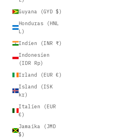
Guyana (GYD $)
Honduras (HNL
L)
Indien (INR ₹)
Indonesien
(IDR Rp)
Irland (EUR €)
Island (ISK
kr)
Italien (EUR
€)
Jamaika (JMD
$)