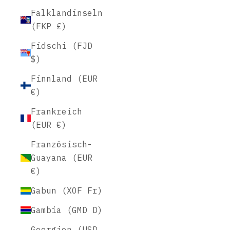
Falklandinseln
(FKP £)
Fidschi (FJD
$)
Finnland (EUR
€)
Frankreich
(EUR €)
Französisch-
Guayana (EUR
€)
Gabun (XOF Fr)
Gambia (GMD D)
Georgien (USD