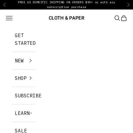
FREE US DOMESTIC SHIPPING ON ORDERS $90+ or with any
Zum Inhalt springen
Zurück
Vo
subscription purchase
CLOTH & PAPER
Menü
SUCHEN
WARE
GET
STARTED
NEW
SHOP
SUBSCRIBE
LEARN
SALE