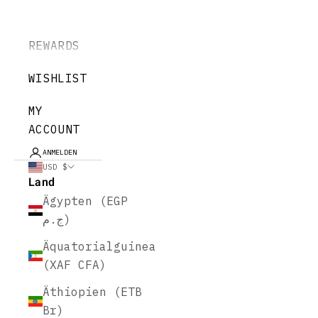
REWARDS
WISHLIST
MY
ACCOUNT
ANMELDEN
USD $
Land
Ägypten (EGP
ج.م)
Äquatorialguinea
(XAF CFA)
Äthiopien (ETB
Br)