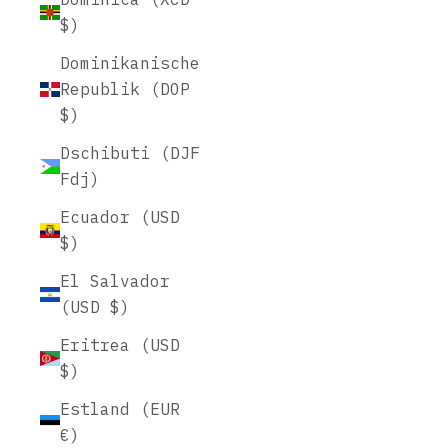
$)
Dominikanische
Republik (DOP
$)
Dschibuti (DJF
Fdj)
Ecuador (USD
$)
El Salvador
(USD $)
Eritrea (USD
$)
Estland (EUR
€)