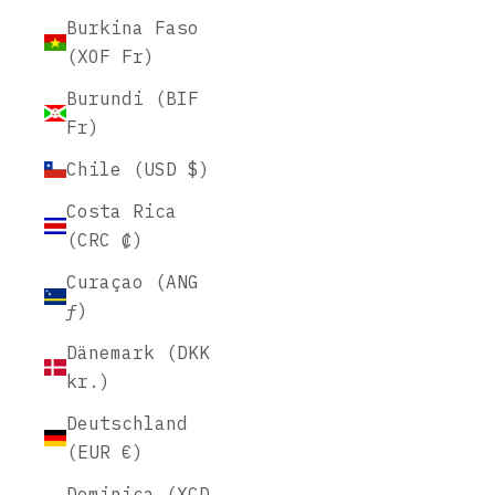
Burkina Faso
(XOF Fr)
Burundi (BIF
Fr)
Chile (USD $)
Costa Rica
(CRC ₡)
Curaçao (ANG
ƒ)
Dänemark (DKK
kr.)
Deutschland
(EUR €)
Dominica (XCD