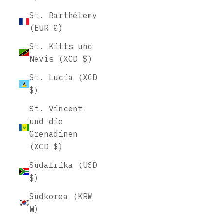
St. Barthélemy
(EUR €)
St. Kitts und
Nevis (XCD $)
St. Lucia (XCD
$)
St. Vincent
und die
Grenadinen
(XCD $)
Südafrika (USD
$)
Südkorea (KRW
₩)