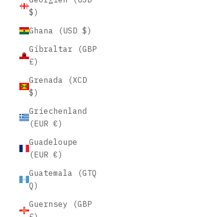
$)
Ghana (USD $)
Gibraltar (GBP
£)
Grenada (XCD
$)
Griechenland
(EUR €)
Guadeloupe
(EUR €)
Guatemala (GTQ
Q)
Guernsey (GBP
£)