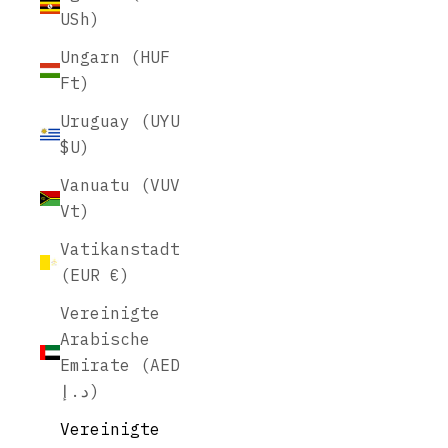
USh)
Ungarn (HUF
Ft)
Uruguay (UYU
$U)
Vanuatu (VUV
Vt)
Vatikanstadt
(EUR €)
Vereinigte
Arabische
Emirate (AED
د.إ)
Vereinigte