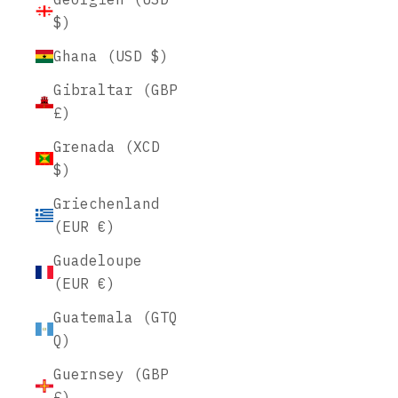
$)
Ghana (USD $)
Gibraltar (GBP
£)
Grenada (XCD
$)
Griechenland
(EUR €)
Guadeloupe
(EUR €)
Guatemala (GTQ
Q)
Guernsey (GBP
£)