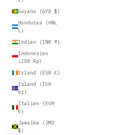
Guyana (GYD $)
Honduras (HNL
L)
Indien (INR ₹)
Indonesien
(IDR Rp)
Irland (EUR €)
Island (ISK
kr)
Italien (EUR
€)
Jamaika (JMD
$)