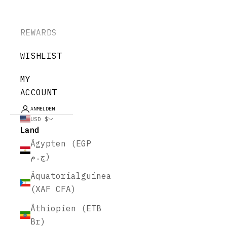
REWARDS
WISHLIST
MY
ACCOUNT
ANMELDEN
USD $
Land
Ägypten (EGP
ج.م)
Äquatorialguinea
(XAF CFA)
Äthiopien (ETB
Br)