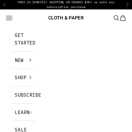
FREE US DOMESTIC SHIPPING ON ORDERS $90+ or with any
Zum Inhalt springen
Zurück
Vo
subscription purchase
CLOTH & PAPER
Menü
SUCHEN
WARE
GET
STARTED
NEW
SHOP
SUBSCRIBE
LEARN
SALE