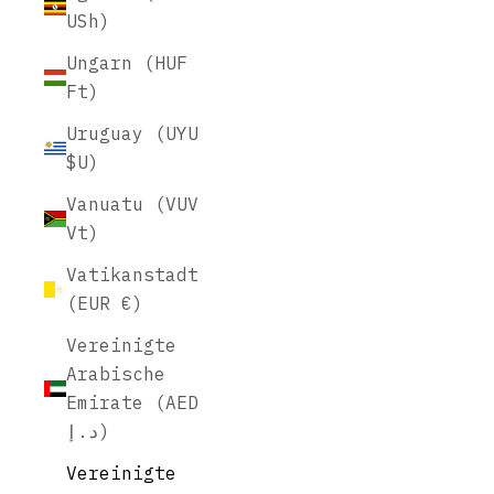
USh)
Ungarn (HUF
Ft)
Uruguay (UYU
$U)
Vanuatu (VUV
Vt)
Vatikanstadt
(EUR €)
Vereinigte
Arabische
Emirate (AED
د.إ)
Vereinigte