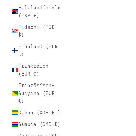
Falklandinseln
(FKP £)
Fidschi (FJD
$)
Finnland (EUR
€)
Frankreich
(EUR €)
Französisch-
Guayana (EUR
€)
Gabun (XOF Fr)
Gambia (GMD D)
Georgien (USD