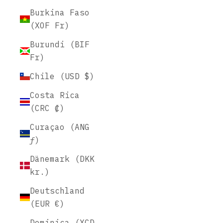
Burkina Faso
(XOF Fr)
Burundi (BIF
Fr)
Chile (USD $)
Costa Rica
(CRC ₡)
Curaçao (ANG
ƒ)
Dänemark (DKK
kr.)
Deutschland
(EUR €)
Dominica (XCD