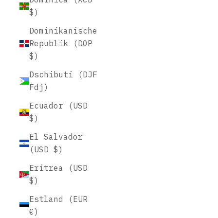
$)
Dominikanische
Republik (DOP
$)
Dschibuti (DJF
Fdj)
Ecuador (USD
$)
El Salvador
(USD $)
Eritrea (USD
$)
Estland (EUR
€)