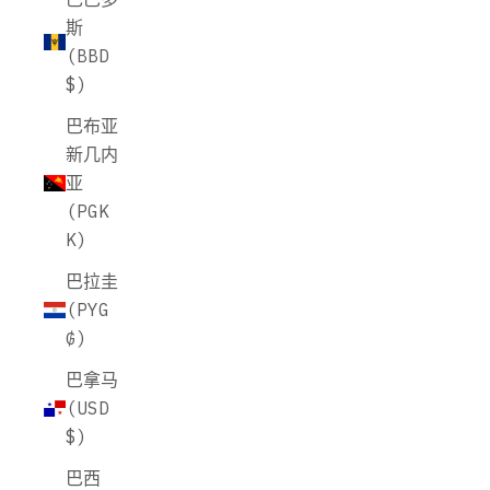
斯
(BBD
$)
巴布亚
新几内
亚
(PGK
K)
巴拉圭
(PYG
₲)
巴拿马
(USD
$)
巴西