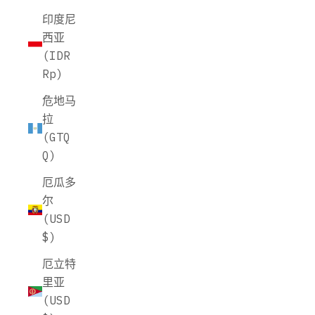
印度尼
西亚
(IDR
Rp)
危地马
拉
(GTQ
Q)
厄瓜多
尔
(USD
$)
厄立特
里亚
(USD