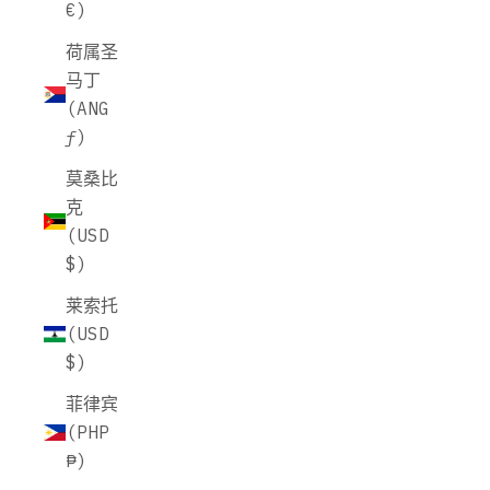
€)
荷属圣
马丁
(ANG
ƒ)
莫桑比
克
(USD
$)
莱索托
(USD
$)
菲律宾
(PHP
₱)