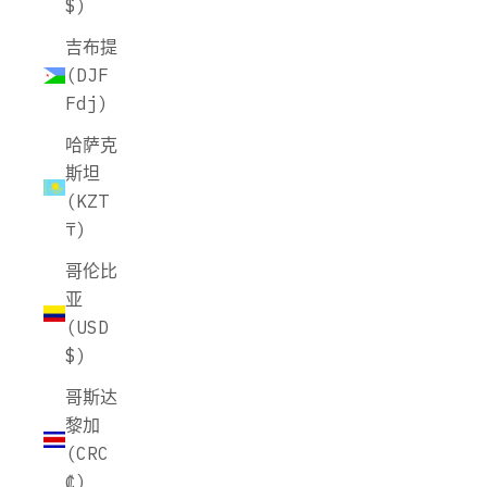
$)
吉布提
(DJF
Fdj)
哈萨克
斯坦
(KZT
₸)
哥伦比
亚
(USD
$)
哥斯达
黎加
(CRC
₡)