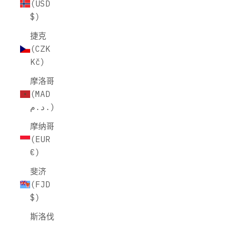
(USD
$)
捷克
(CZK
Kč)
摩洛哥
(MAD
د.م.)
摩纳哥
(EUR
€)
斐济
(FJD
$)
斯洛伐