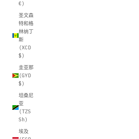
€)
圣文森
特和格
林纳丁
斯
(XCD
$)
圭亚那
(GYD
$)
坦桑尼
亚
(TZS
Sh)
埃及