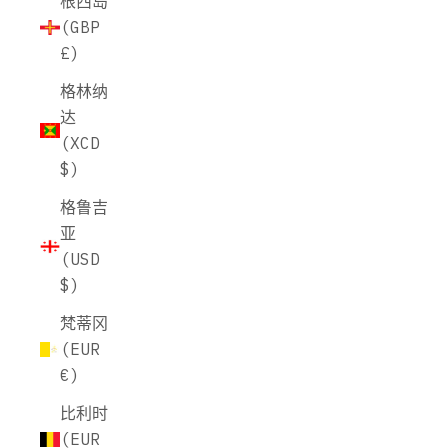
根西岛
(GBP
£)
格林纳
达
(XCD
$)
格鲁吉
亚
(USD
$)
梵蒂冈
(EUR
€)
比利时
(EUR