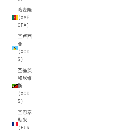
喀麦隆
(XAF
CFA)
圣卢西
亚
(XCD
$)
圣基茨
和尼维
斯
(XCD
$)
圣巴泰
勒米
(EUR