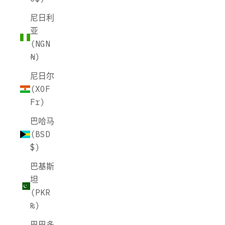
尼日利
亚
(NGN
₦)
尼日尔
(XOF
Fr)
巴哈马
(BSD
$)
巴基斯
坦
(PKR
₨)
巴巴多