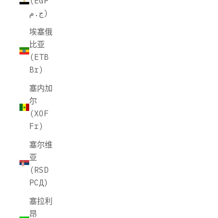
(EGP
ج.م)
埃塞俄
比亚
(ETB
Br)
塞内加
尔
(XOF
Fr)
塞尔维
亚
(RSD
РСД)
塞拉利
昂