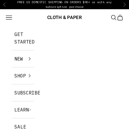
FREE US DOMESTIC SHIPPING ON ORDERS $90+ or with any
跳转到内容
上一个
下
subscription purchase
CLOTH & PAPER
菜单
搜索
购物
GET
STARTED
NEW
SHOP
SUBSCRIBE
LEARN
SALE