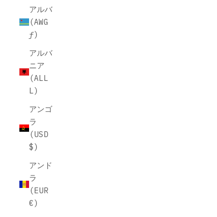
アルバ
(AWG
ƒ)
アルバ
ニア
(ALL
L)
アンゴ
ラ
(USD
$)
アンド
ラ
(EUR
€)