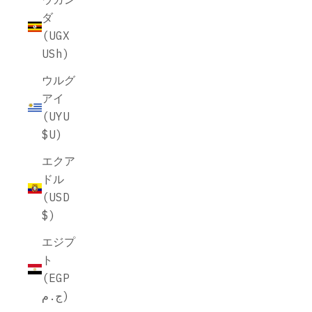
ダ
(UGX
USh)
ウルグ
アイ
(UYU
$U)
エクア
ドル
(USD
$)
エジプ
ト
(EGP
ج.م)