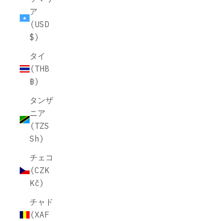
ア
(USD
$)
タイ
(THB
฿)
タンザ
ニア
(TZS
Sh)
チェコ
(CZK
Kč)
チャド
(XAF