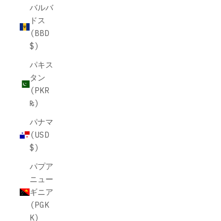
バルバ
ドス
(BBD
$)
パキス
タン
(PKR
₨)
パナマ
(USD
$)
パプア
ニュー
ギニア
(PGK
K)