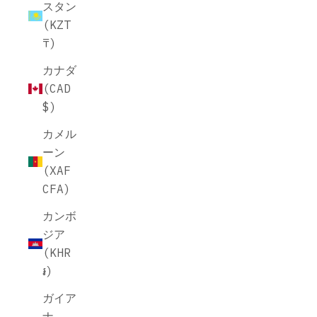
スタン
(KZT
₸)
カナダ
(CAD
$)
カメル
ーン
(XAF
CFA)
カンボ
ジア
(KHR
៛)
ガイア
ナ