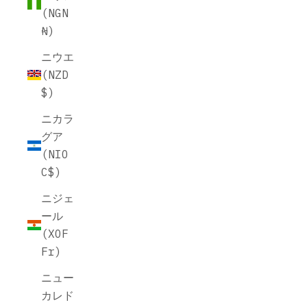
(NGN
₦)
ニウエ
(NZD
$)
ニカラ
グア
(NIO
C$)
ニジェ
ール
(XOF
Fr)
ニュー
カレド