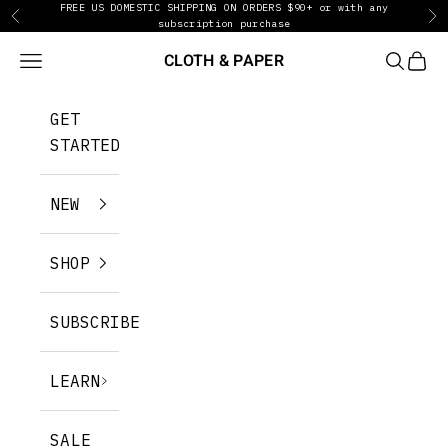
FREE US DOMESTIC SHIPPING ON ORDERS $90+ or with any
コンテンツへスキップ
前へ
次
subscription purchase
CLOTH & PAPER
メニュー
検索
カー
GET
STARTED
NEW
SHOP
SUBSCRIBE
LEARN
SALE