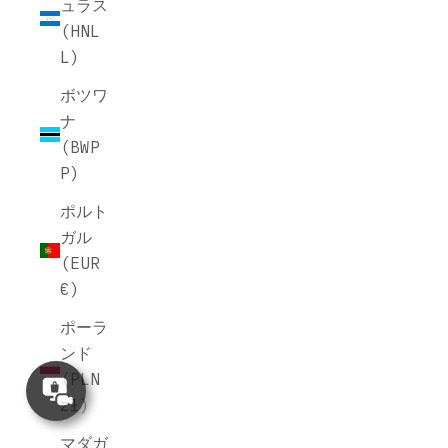
ュラス
(HNL
L)
ボツワ
ナ
(BWP
P)
ポルト
ガル
(EUR
€)
ポーラ
ンド
(PLN
Concierge
Appointment
zł)
マダガ