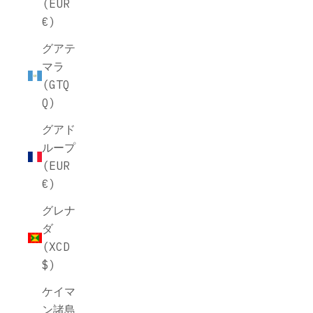
(EUR
€)
グアテ
マラ
(GTQ
Q)
グアド
ループ
(EUR
€)
グレナ
ダ
(XCD
$)
ケイマ
ン諸島