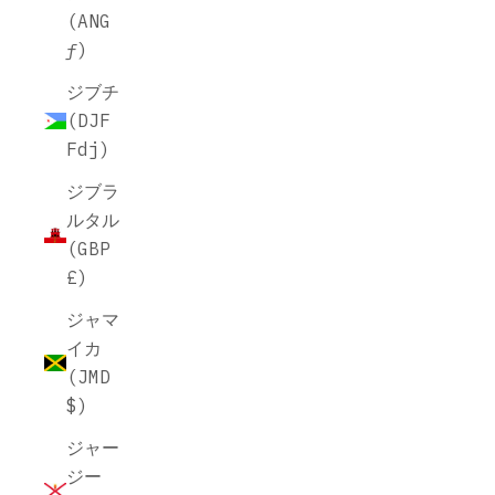
(ANG
ƒ)
ジブチ
(DJF
Fdj)
ジブラ
ルタル
(GBP
£)
ジャマ
イカ
(JMD
$)
ジャー
ジー