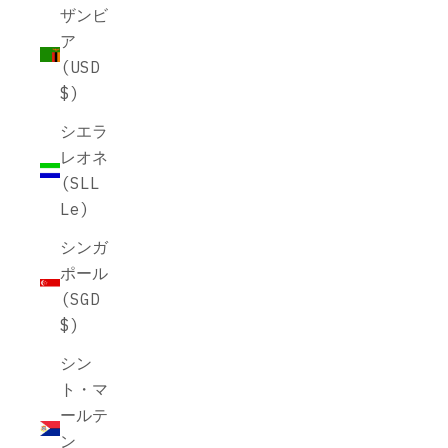
ザンビ
ア
(USD
$)
シエラ
レオネ
(SLL
Le)
シンガ
ポール
(SGD
$)
シン
ト・マ
ールテ
ン