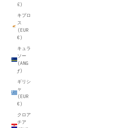
£)
キプロ
ス
(EUR
€)
キュラ
ソー
(ANG
ƒ)
ギリシ
ャ
(EUR
€)
クロア
チア