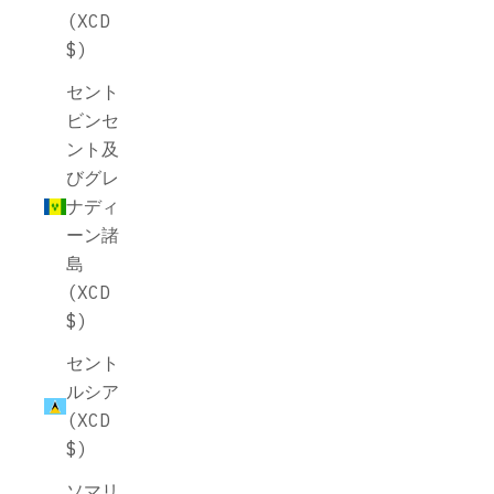
(XCD
$)
セント
ビンセ
ント及
びグレ
ナディ
ーン諸
島
(XCD
$)
セント
ルシア
(XCD
$)
ソマリ