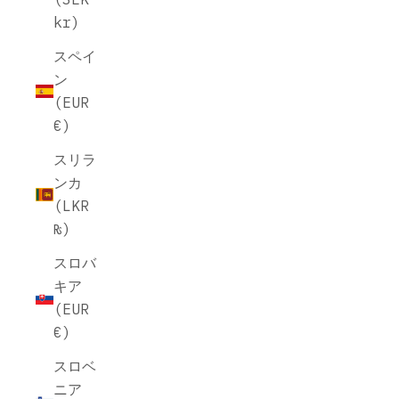
kr)
スペイ
ン
(EUR
€)
スリラ
ンカ
(LKR
₨)
スロバ
キア
(EUR
€)
スロベ
ニア