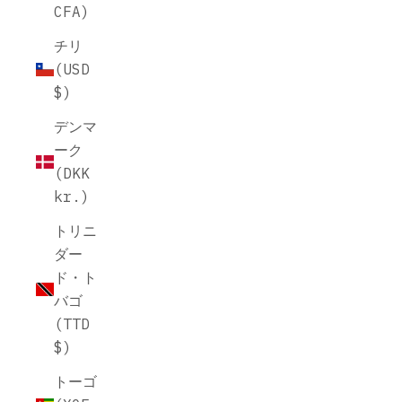
CFA)
チリ
(USD
$)
デンマ
ーク
(DKK
kr.)
トリニ
ダー
ド・ト
バゴ
(TTD
$)
トーゴ