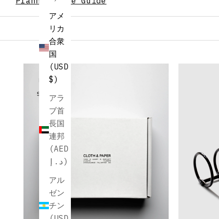
Planner Size Guide
アメ
リカ
合衆
国
(USD
$)
BACK
IN
STOCK
アラ
ブ首
長国
連邦
(AED
د.إ)
アル
ゼン
チン
(USD