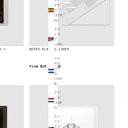
オピ
ア
(ETB
Br)
エリ
トリ
ア
(USD
R +
NOTES PLANNER COVER
$)
エル
サル
From
$10.00 USD
バド
ル
(USD
$)
オラ
ンダ
(EUR
€)
オー
スト
ラリ