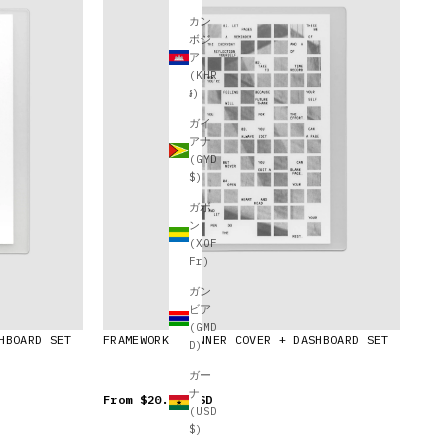
カン
ボジ
ア
(KHR
៛)
ガイ
アナ
(GYD
$)
ガボ
ン
(XOF
Fr)
ガン
ビア
(GMD
HBOARD SET
FRAMEWORK PLANNER COVER + DASHBOARD SET
D)
ガー
ナ
From
$20.00 USD
(USD
$)