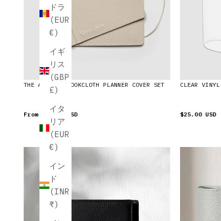
ドラ
(EUR
€)
イギ
リス
(GBP
THE ARCHIVE BOOKCLOTH PLANNER COVER SET
CLEAR VINYL
£)
イタ
From
$26.00 USD
$25.00 USD
リア
(EUR
€)
イン
ド
(INR
₹)