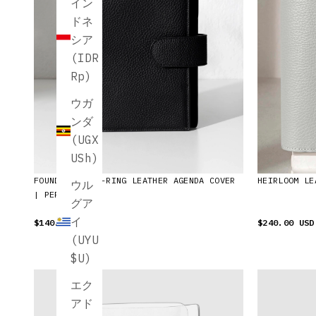
イン
ドネ
シア
(IDR
Rp)
ウガ
ンダ
(UGX
USh)
FOUNDATIONS 6-RING LEATHER AGENDA COVER
HEIRLOOM LE
ウル
| PERSONAL
グア
イ
$140.00 USD
$240.00 USD
(UYU
$U)
エク
アド