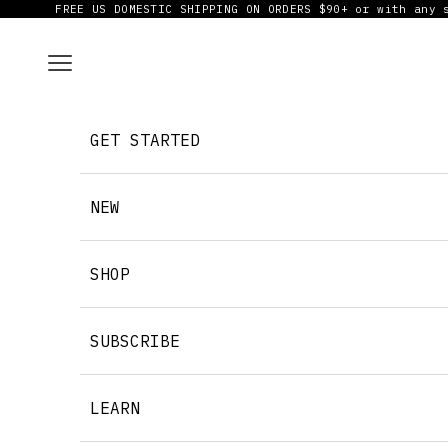
コンテンツへスキップ
FREE US DOMESTIC SHIPPING ON ORDERS $90+ or with any 
メニュー
GET STARTED
NEW
SHOP
SUBSCRIBE
LEARN