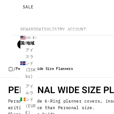
SALE
REWARDS
WISHLIST
MY ACCOUNT
USD $
国/地域
アイ
スラ
ンド
/
Personal Wide Size Planners
(ISK
kr)
PERSONAL WIDE SIZE P
アイ
ルラ
ンド
Personal Wide 6-Ring planner covers, ins
(EUR
writing space than Personal size.
€)