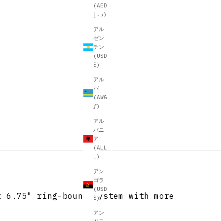
(AED
د.إ)
アル
ゼン
チン
(USD
$)
アル
バ
(AWG
ƒ)
アル
バニ
ア
(ALL
L)
アン
ゴラ
(USD
x 6.75" ring-bound system with more
$)
アン