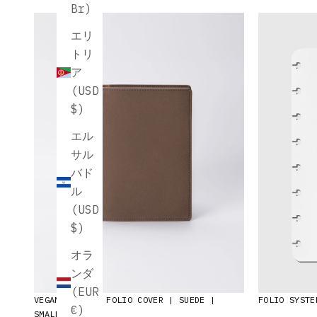
Br)
エリ
トリ
ア
(USD
$)
エル
サル
バド
ル
(USD
$)
オラ
ンダ
(EUR
VEGAN LEATHER FOLIO COVER | SUEDE |
FOLIO SYSTE
€)
SMALL