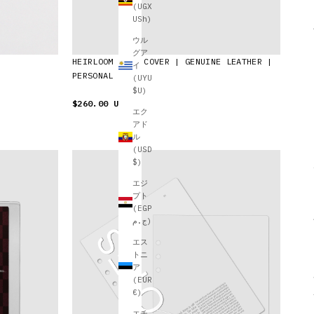
(UGX
USh)
ウル
グア
HEIRLOOM RING COVER | GENUINE LEATHER |
イ
PERSONAL WIDE
(UYU
$U)
$260.00 USD
エク
アド
ル
(USD
$)
エジ
プト
(EGP
ج.م)
エス
トニ
ア
(EUR
€)
エチ