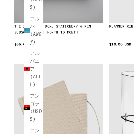
$)
アル
バ
THE INTENTION BOX: STATIONERY & PEN
PLANNER RIN
SUBSCRIPTION | MONTH TO MONTH
(AWG
ƒ)
$55.00 USD
$10.00 USD
アル
バニ
ア
(ALL
L)
アン
ゴラ
(USD
$)
アン