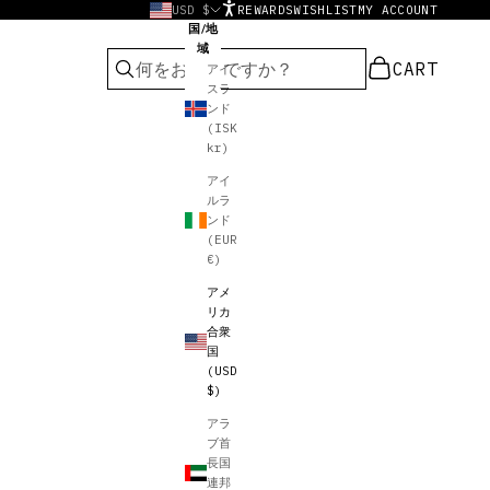
USD $
REWARDS
WISHLIST
MY ACCOUNT
国/地
域
カート
CART
アイ
スラ
ンド
(ISK
kr)
アイ
ルラ
ンド
(EUR
€)
アメ
リカ
合衆
国
(USD
$)
アラ
ブ首
長国
連邦