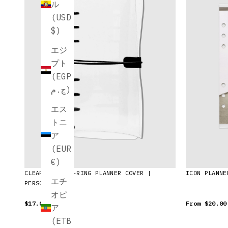
ル
(USD
$)
エジ
プト
(EGP
ج.م)
エス
トニ
ア
(EUR
€)
CLEAR VINYL 6-RING PLANNER COVER |
ICON PLANNE
エチ
PERSONAL
オピ
$17.00 USD
From
$20.00
ア
(ETB