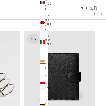
ドラ
(EUR
200 製品
€)
並び替え
イギ
リス
(GBP
£)
イタ
NEW
リア
(EUR
€)
イン
ド
(INR
₹)
イン
ドネ
シア
(IDR
Rp)
ウガ
ンダ