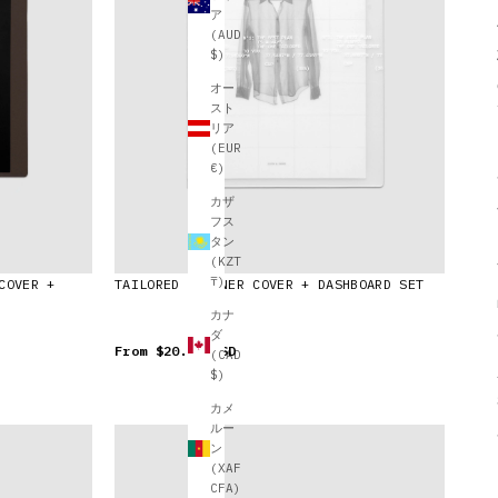
ア
(AUD
$)
オー
スト
リア
(EUR
€)
カザ
フス
タン
(KZT
₸)
COVER +
TAILORED PLANNER COVER + DASHBOARD SET
カナ
ダ
From
$20.00 USD
(CAD
$)
カメ
ルー
ン
(XAF
CFA)