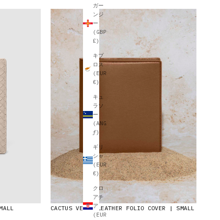
ガー
ンジ
ー
(GBP
£)
キプ
ロス
(EUR
€)
キュ
ラソ
ー
(ANG
ƒ)
ギリ
シャ
(EUR
€)
クロ
アチ
ア
MALL
CACTUS VEGAN LEATHER FOLIO COVER | SMALL
(EUR